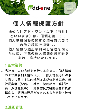
プライバシーポリシー
Privacy Policy
個人情報保護方針
株式会社アド・ワン（以下「当社」
といいます）は、信頼を第一に、
個人情報保護に関する法令およびそ
の他の規範を遵守し、
個人情報の適正な利用と管理を図る
ために、下記の個人情報保護方針を
実行・維持いたします。
1.基本姿勢
当社は、この方針を実行するために、個人情報
および匿名加工情報（以下、個人情報等）の取
り扱いに関する社内規則および体制を定め、当
社従業者（役員、正社員、契約社員、嘱託社
員、派遣社員等）、業務委託先等関係者に周知
徹底し、適切な運用がなされるよう維持・改善
してまいります。
2.適正管理