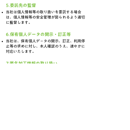
5.委託先の監督
当社は個人情報等の取り扱いを委託する場合
は、個人情報等の安全管理が図られるよう適切
に監督します。
6.保有個人データの開示・訂正等
当社は、保有個人デ－タの開示、訂正、利用停
止等の求めに対し、本人確認のうえ、速やかに
対応いたします。
7.匿名加工情報の取り扱い
当社は匿名加工情報を作成または提供する場
合、法令およびその他の規範で要求される必要
事項をウェブサイト等にて告知します。
名加工情報について、社内規則に定める安全管
理対策を行います。
株式会社アド・ワン
本社
：
札幌市中央区北4条西15丁目1-18
営業所：
札幌市東区丘珠町712-112