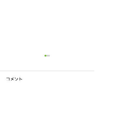
コメント
コメントを追加…
IFCO社より「サステナビ
新入社員歓迎会
リティ証書」を受領しま
した！（5月1
した！