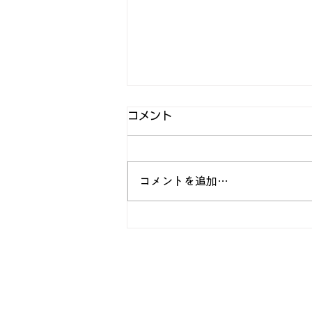
コメント
コメントを追加…
新商品が発売されました！
（7月4日）
株式会社アド・ワン
本社
：
札幌市中央区北4条西15丁目1-